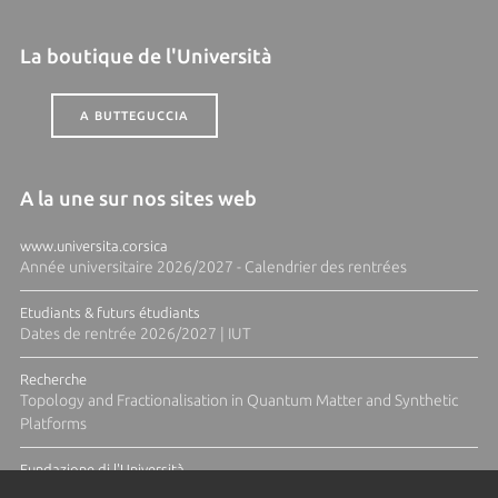
La boutique de l'Università
A BUTTEGUCCIA
A la une sur nos sites web
www.universita.corsica
Année universitaire 2026/2027 - Calendrier des rentrées
Etudiants & futurs étudiants
Dates de rentrée 2026/2027 | IUT
Recherche
Topology and Fractionalisation in Quantum Matter and Synthetic
Platforms
Fundazione di l'Università
Résidence Ange Tomasi "Lagune and Zeste" avec la photographe