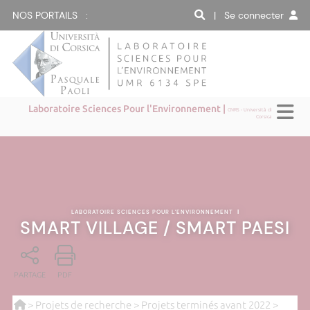
NOS PORTAILS :
| Se connecter
Laboratoire Sciences Pour l'Environnement |
CNRS - Università di
Corsica
LABORATOIRE SCIENCES POUR L'ENVIRONNEMENT
|
SMART VILLAGE / SMART PAESI
PARTAGE
PDF
>
Projets de recherche
>
Projets terminés avant 2022
>