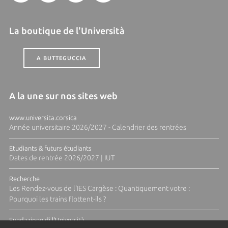
La boutique de l'Università
A BUTTEGUCCIA
A la une sur nos sites web
www.universita.corsica
Année universitaire 2026/2027 - Calendrier des rentrées
Etudiants & futurs étudiants
Dates de rentrée 2026/2027 | IUT
Recherche
Les Rendez-vous de l'IES Cargèse : Quantiquement votre :
Pourquoi les trains flottent-ils ?
Fundazione di l'Università