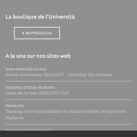
La boutique de l'Università
A BUTTEGUCCIA
A la une sur nos sites web
www.universita.corsica
Année universitaire 2026/2027 - Calendrier des rentrées
Etudiants & futurs étudiants
Dates de rentrée 2026/2027 | IUT
Recherche
Topology and Fractionalisation in Quantum Matter and Synthetic
Platforms
Fundazione di l'Università
Résidence Ange Tomasi "Lagune and Zeste" avec la photographe