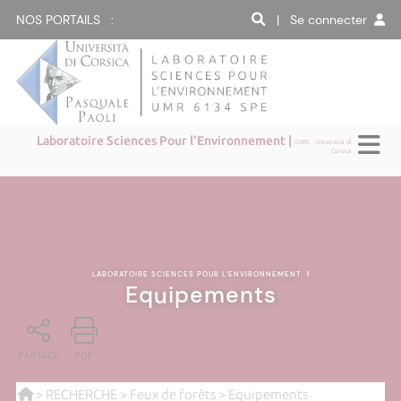
NOS PORTAILS :
| Se connecter
Laboratoire Sciences Pour l'Environnement |
CNRS - Università di
Corsica
LABORATOIRE SCIENCES POUR L'ENVIRONNEMENT
|
Equipements
PARTAGE
PDF
>
RECHERCHE
>
Feux de forêts
> Equipements