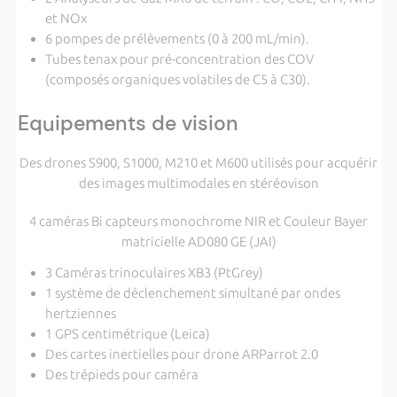
et NOx
6 pompes de prélèvements (0 à 200 mL/min).
Tubes tenax pour pré-concentration des COV
(composés organiques volatiles de C5 à C30).
Equipements de vision
Des drones S900, S1000, M210 et M600 utilisés pour acquérir
des images multimodales en stéréovison
4 caméras Bi capteurs monochrome NIR et Couleur Bayer
matricielle AD080 GE (JAI)
3 Caméras trinoculaires XB3 (PtGrey)
1 système de déclenchement simultané par ondes
hertziennes
1 GPS centimétrique (Leica)
Des cartes inertielles pour drone ARParrot 2.0
Des trépieds pour caméra