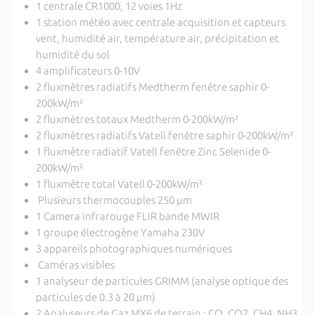
1 centrale CR1000, 12 voies 1Hz
1 station météo avec centrale acquisition et capteurs
vent, humidité air, température air, précipitation et
humidité du sol
4 amplificateurs 0-10V
2 fluxmètres radiatifs Medtherm fenêtre saphir 0-
200kW/m²
2 fluxmètres totaux Medtherm 0-200kW/m²
2 fluxmètres radiatifs Vatell fenêtre saphir 0-200kW/m²
1 fluxmètre radiatif Vatell fenêtre Zinc Selenide 0-
200kW/m²
1 fluxmètre total Vatell 0-200kW/m²
Plusieurs thermocouples 250 µm
1 Camera infrarouge FLIR bande MWIR
1 groupe électrogène Yamaha 230V
3 appareils photographiques numériques
Caméras visibles
1 analyseur de particules GRIMM (analyse optique des
particules de 0.3 à 20 µm)
2 Analyseurs de Gaz MX6 de terrain : CO, CO2, CH4, NH3