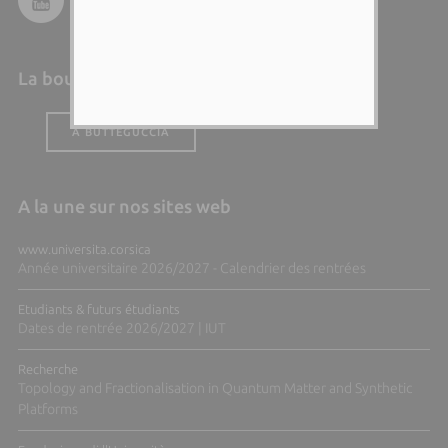
La boutique de l'Università
A BUTTEGUCCIA
A la une sur nos sites web
www.universita.corsica
Année universitaire 2026/2027 - Calendrier des rentrées
Etudiants & futurs étudiants
Dates de rentrée 2026/2027 | IUT
Recherche
Topology and Fractionalisation in Quantum Matter and Synthetic
Platforms