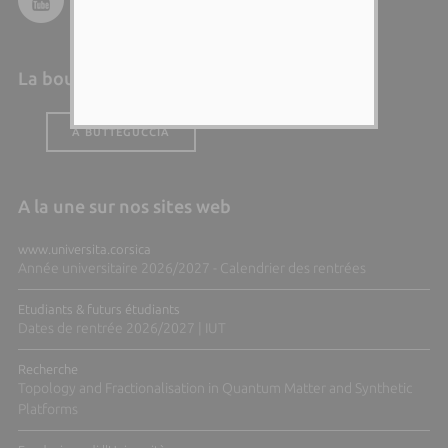
La boutique de l'Università
A BUTTEGUCCIA
A la une sur nos sites web
www.universita.corsica
Année universitaire 2026/2027 - Calendrier des rentrées
Etudiants & futurs étudiants
Dates de rentrée 2026/2027 | IUT
Recherche
Topology and Fractionalisation in Quantum Matter and Synthetic
Platforms