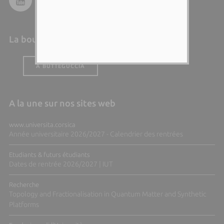
La boutique de l'Università
A BUTTEGUCCIA
A la une sur nos sites web
www.universita.corsica
Année universitaire 2026/2027 - Calendrier des rentrées
Etudiants & futurs étudiants
Dates de rentrée 2026/2027 | IUT
Recherche
Topology and Fractionalisation in Quantum Matter and Synthetic
Platforms