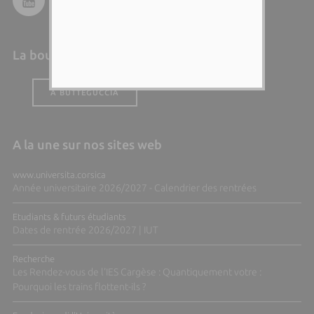
La boutique de l'Università
A BUTTEGUCCIA
A la une sur nos sites web
www.universita.corsica
Année universitaire 2026/2027 - Calendrier des rentrées
Etudiants & futurs étudiants
Dates de rentrée 2026/2027 | IUT
Recherche
Les Rendez-vous de l'IES Cargèse : Quantiquement votre :
Pourquoi les trains flottent-ils ?