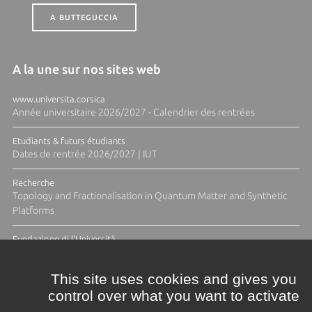
A BUTTEGUCCIA
A la une sur nos sites web
www.universita.corsica
Année universitaire 2026/2027 - Calendrier des rentrées
Etudiants & futurs étudiants
Dates de rentrée 2026/2027 | IUT
Recherche
Topology and Fractionalisation in Quantum Matter and Synthetic
Platforms
Fundazione di l'Università
Résidence Ange Tomasi "Lagune and Zeste" avec la photographe
Diane Moulenc
This site uses cookies and gives you
control over what you want to activate