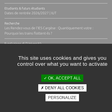
Etudiants & futurs étudiants
Dates de rentrée 2026/2027 | IUT
Recherche
Les Rendez-vous de l'IES Cargèse : Quantiquement votre :
Pourquoi les trains flottent-ils ?
Fundazione di l'Università
Résidence Ange Tomasi "Lagune and Zeste" avec la photographe
Diane Moulenc
This site uses cookies and gives you
control over what you want to activate
TOUTES LES ACTUS
OK, ACCEPT ALL
DENY ALL COOKIES
Crédits et mentions légales
PERSONALIZE
Contacts
Plan d'accès
Espace presse
Photothèque
Recrutement
Marchés publics