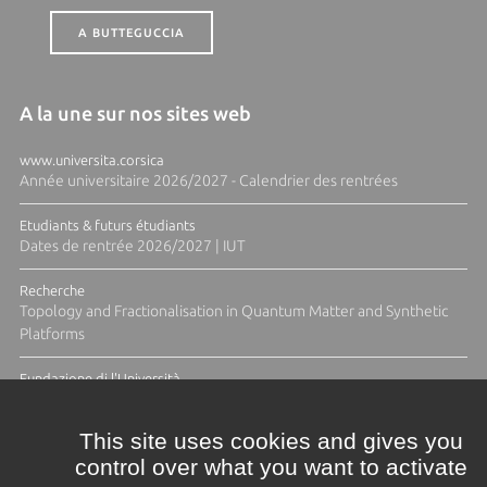
A BUTTEGUCCIA
A la une sur nos sites web
www.universita.corsica
Année universitaire 2026/2027 - Calendrier des rentrées
Etudiants & futurs étudiants
Dates de rentrée 2026/2027 | IUT
Recherche
Topology and Fractionalisation in Quantum Matter and Synthetic
Platforms
Fundazione di l'Università
Résidence Ange Tomasi "Lagune and Zeste" avec la photographe
Diane Moulenc
This site uses cookies and gives you
control over what you want to activate