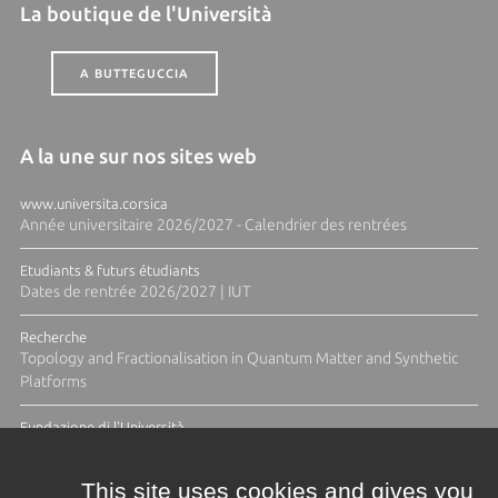
La boutique de l'Università
A BUTTEGUCCIA
A la une sur nos sites web
www.universita.corsica
Année universitaire 2026/2027 - Calendrier des rentrées
Etudiants & futurs étudiants
Dates de rentrée 2026/2027 | IUT
Recherche
Topology and Fractionalisation in Quantum Matter and Synthetic
Platforms
Fundazione di l'Università
Résidence Ange Tomasi "Lagune and Zeste" avec la photographe
Diane Moulenc
This site uses cookies and gives you