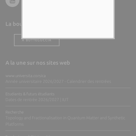
La boutique de l'Università
A BUTTEGUCCIA
A la une sur nos sites web
www.universita.corsica
Année universitaire 2026/2027 - Calendrier des rentrées
Etudiants & futurs étudiants
Dates de rentrée 2026/2027 | IUT
Recherche
Topology and Fractionalisation in Quantum Matter and Synthetic
Platforms