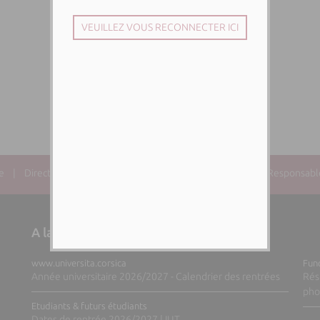
e
| Directeur de la publication : Paul-Antoine SANTONI | Responsable 
A la une sur nos sites web
www.universita.corsica
Fund
Année universitaire 2026/2027 - Calendrier des rentrées
Rés
pho
Etudiants & futurs étudiants
Dates de rentrée 2026/2027 | IUT