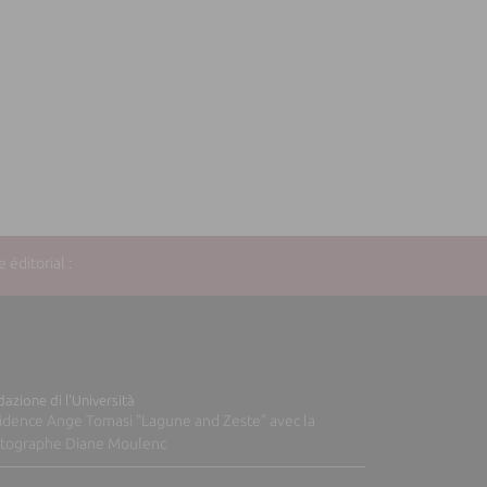
éditorial :
azione di l'Università
idence Ange Tomasi "Lagune and Zeste" avec la
tographe Diane Moulenc