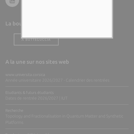
La boutique de l'Università
A BUTTEGUCCIA
A la une sur nos sites web
www.universita.corsica
Année universitaire 2026/2027 - Calendrier des rentrées
Etudiants & futurs étudiants
Dates de rentrée 2026/2027 | IUT
Recherche
Topology and Fractionalisation in Quantum Matter and Synthetic
Platforms