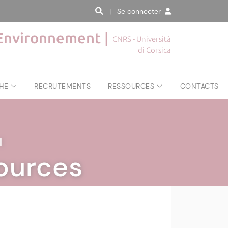
| Se connecter
'Environnement |
CNRS - Università
di Corsica
HE
RECRUTEMENTS
RESSOURCES
CONTACTS
|
ources