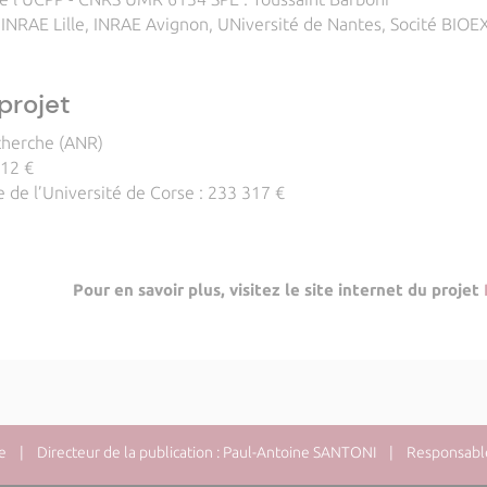
le, INRAE Lille, INRAE Avignon, UNiversité de Nantes, Socité BI
projet
cherche (ANR)
312 €
e de l’Université de Corse : 233 317 €
Pour en savoir plus, visitez le site internet du projet
e
| Directeur de la publication : Paul-Antoine SANTONI | Responsable 