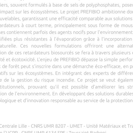
miers, souvent formulés à base de sels de polyphosphates, pos
r impact sur les écosystèmes. Le projet PREFIBIO ambitionne do
ouvelables, garantissant une efficacité comparable aux solution
ardateurs à court terme, principalement sous forme de mousses
sses contiennent parfois des agents nocifs pour l’environnement
iées plus résistantes à l’évaporation grâce à l’incorporation 
aturelle. Ces nouvelles formulations offriront une altern
ion de ces retardateurs biosourcés se fera à travers plusieurs cr
té et écotoxicité. L’enjeu de PREFIBIO dépasse la simple perfor
ux de forêt peut s’inscrire dans une démarche éco-efficace, en p
tifs sur les écosystèmes. En intégrant des experts de différen
te de la gestion du risque incendie. Ce projet se veut égalem
stitutionnels, prouvant qu’il est possible d’améliorer les s
ion de l’environnement. En développant des solutions durables
logique et d’innovation responsable au service de la protection
 Centrale Lille - CNRS UMR 8207 - UMET - Unité Matériaux et T
 l'UCPP - CNRS UMR 6134 SPE : Toussaint Barboni