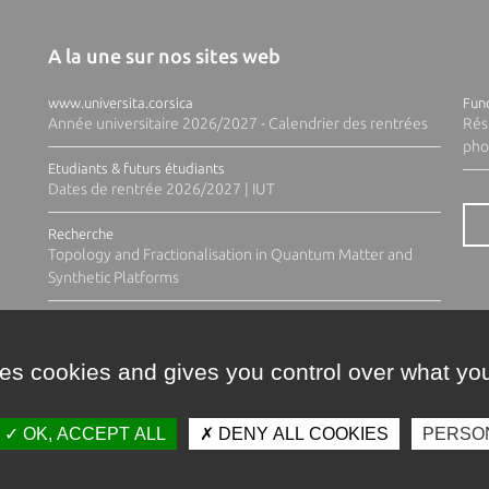
A la une sur nos sites web
www.universita.corsica
Fund
Année universitaire 2026/2027 - Calendrier des rentrées
Rés
pho
Etudiants & futurs étudiants
Dates de rentrée 2026/2027 | IUT
Recherche
Topology and Fractionalisation in Quantum Matter and
Synthetic Platforms
ses cookies and gives you control over what you
OK, ACCEPT ALL
DENY ALL COOKIES
PERSO
Contacts
Plan d'accès
Espace 