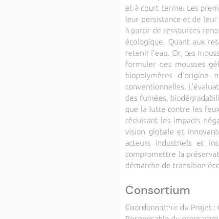
et à court terme. Les pre
leur persistance et de leu
à partir de ressources ren
écologique. Quant aux ret
retenir l’eau. Or, ces mou
formuler des mousses gélif
biopolymères d’origine n
conventionnelles. L’évaluat
des fumées, biodégradabili
que la lutte contre les fe
réduisant les impacts néga
vision globale et innovan
acteurs industriels et in
compromettre la préservat
démarche de transition éco
Consortium
Coordonnateur du Projet :
Responsable du programme