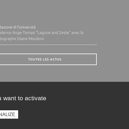
azione di l'Università
idence Ange Tomasi "Lagune and Zeste" avec la
tographe Diane Moulenc
TOUTES LES ACTUS
 want to activate
NALIZE
presse
Photothèque
Recrutement
Marchés publics