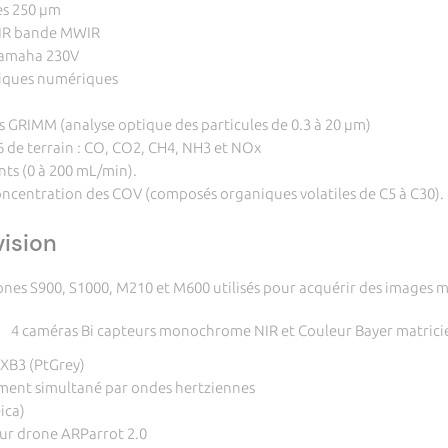
es 250 µm
LIR bande MWIR
Yamaha 230V
hiques numériques
es GRIMM (analyse optique des particules de 0.3 à 20 µm)
 de terrain : CO, CO2, CH4, NH3 et NOx
ts (0 à 200 mL/min).
ncentration des COV (composés organiques volatiles de C5 à C30).
ision
ones S900, S1000, M210 et M600 utilisés pour acquérir des images 
4 caméras Bi capteurs monochrome NIR et Couleur Bayer matricie
 XB3 (PtGrey)
ment simultané par ondes hertziennes
ica)
our drone ARParrot 2.0