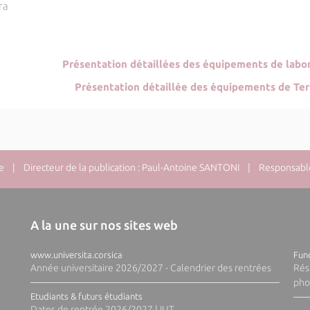
ra
Présentation détaillées des équipements de labor
Présentation détaillée des équipements de Ter
e
| Directeur de la publication : Paul-Antoine SANTONI | Responsable 
A la une sur nos sites web
www.universita.corsica
Fund
Année universitaire 2026/2027 - Calendrier des rentrées
Rés
pho
Etudiants & futurs étudiants
Dates de rentrée 2026/2027 | IUT