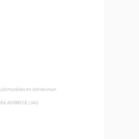
multimodales en stéréovison
lle AD080 GE (JAI)