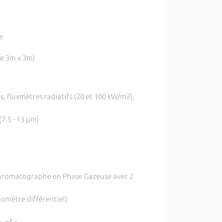
e
e 3m x 3m)
, fluxmètres radiatifs (20 et 100 kW/m2),
7.5 - 13 µm)
hromatographe en Phase Gazeuse avec 2
omètre différentiel)