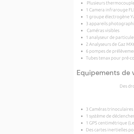
Plusieurs thermocoupl
1 Camera infrarouge F
1 groupe électrogène 
3 appareils photograp
Caméras visibles
1 analyseur de particul
2 Analyseurs de Gaz MX6
6 pompes de prélèvemen
Tubes tenax pour pré-co
Equipements de v
Des dr
3 Caméras trinoculaires
1 système de déclenche
1 GPS centimétrique (Le
Des cartes inertielles p