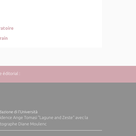
atoire
rain
éditorial :
azione di l'Università
idence Ange Tomasi "Lagune and Zeste" avec la
tographe Diane Moulenc