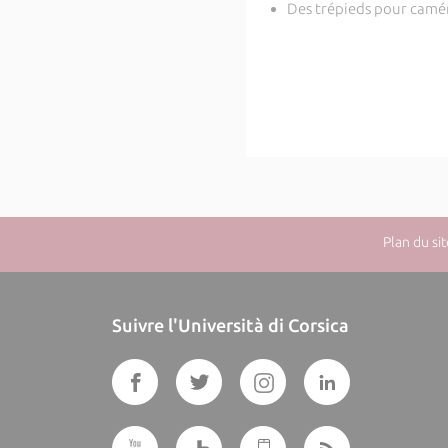
Des trépieds pour camé
Plan du sit
Suivre l'Università di Corsica