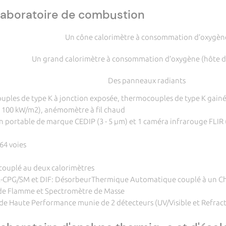
aboratoire de combustion
Un cône calorimètre à consommation d’oxygèn
Un grand calorimètre à consommation d’oxygène (hôte d
Des panneaux radiants
uples de type K à jonction exposée, thermocouples de type K gainés
t 100 kW/m2), anémomètre à fil chaud
 portable de marque CEDIP (3 - 5 µm) et 1 caméra infrarouge FLIR (
 64 voies
 couplé au deux calorimètres
TA-CPG/SM et DIF: DésorbeurThermique Automatique couplé à un C
n de Flamme et Spectromètre de Masse
e Haute Performance munie de 2 détecteurs (UV/Visible et Refract