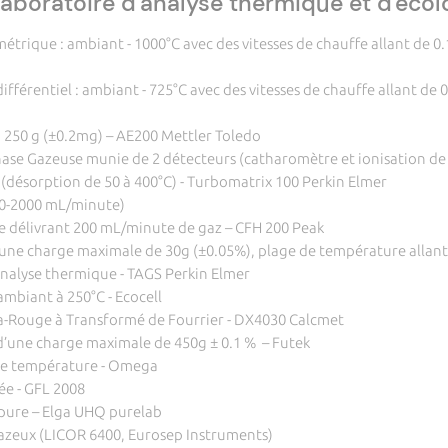
aboratoire d'analyse thermique et d'écol
trique : ambiant - 1000°C avec des vitesses de chauffe allant de 0.
fférentiel : ambiant - 725°C avec des vitesses de chauffe allant de 
à 250 g (±0.2mg) – AE200 Mettler Toledo
se Gazeuse munie de 2 détecteurs (catharomètre et ionisation de
ésorption de 50 à 400°C) - Turbomatrix 100 Perkin Elmer
(0-2000 mL/minute)
 délivrant 200 mL/minute de gaz – CFH 200 Peak
une charge maximale de 30g (±0.05%), plage de température allant 
analyse thermique - TAGS Perkin Elmer
’ambiant à 250°C - Ecocell
ra-Rouge à Transformé de Fourrier - DX4030 Calcmet
 d’une charge maximale de 450g ± 0.1 % – Futek
 de température - Omega
lée - GFL 2008
 pure – Elga UHQ purelab
azeux (LICOR 6400, Eurosep Instruments)