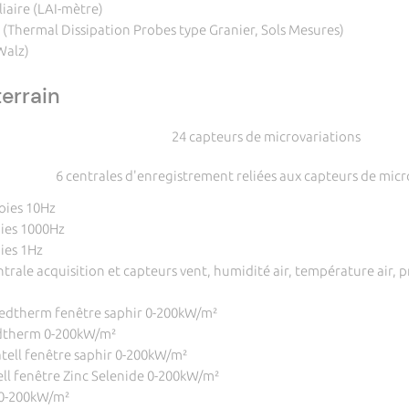
iaire (LAI-mètre)
e (Thermal Dissipation Probes type Granier, Sols Mesures)
Walz)
errain
24 capteurs de microvariations
6 centrales d'enregistrement reliées aux capteurs de micr
voies 10Hz
oies 1000Hz
oies 1Hz
trale acquisition et capteurs vent, humidité air, température air, p
 Medtherm fenêtre saphir 0-200kW/m²
edtherm 0-200kW/m²
atell fenêtre saphir 0-200kW/m²
ell fenêtre Zinc Selenide 0-200kW/m²
l 0-200kW/m²