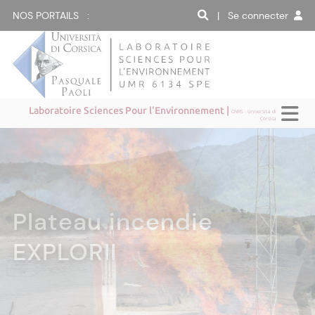
NOS PORTAILS :
| Se connecter
Laboratoire Sciences Pour l'Environnement |
CNRS - Università di
Corsica
Plateformes EnR MYRTE
Plateau incendie
Phytochimie
Ecologie de la
SAPHIR dataservice
Plateforme EnR PAGLIA
Simulateur incendie
Hydrologie isotopique
et PAGLIA ORBA
EXPLORII
pollinisation
ORBA
FireCaster