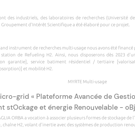
ont des industriels, des laboratoires de recherches (Université de
Un Groupement d'Intérêt Scientifique a été élaboré pour ce projet.
and instrument de recherches multi-usage nous avons été financé pa
e station de Refueling H2. Ainsi, nous disposerons dès 2023 d'un
on garantie], service batiment résidentiel / tertiaire [valorisa
absorption)] et mobilité H2.
MYRTE Multi-usage
icro-grid « Plateforme Avancée de Gestio
nt stOckage et énergie Renouvelable - oB
LIA ORBA a vocation à associer plusieurs formes de stockage de l'
, chaîne H2, volant d'inertie avec des systèmes de production renouv