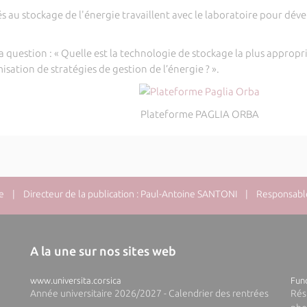
liés au stockage de l'énergie travaillent avec le laboratoire pour d
la question : « Quelle est la technologie de stockage la plus appropr
misation de stratégies de gestion de l’énergie ? ».
Plateforme PAGLIA ORBA
e
| Directeur de la publication : Paul-Antoine SANTONI | Responsable 
A la une sur nos sites web
www.universita.corsica
Fund
Année universitaire 2026/2027 - Calendrier des rentrées
Rés