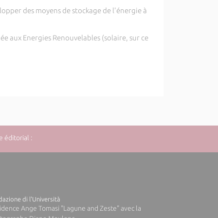
évelopper des moyens de stockage de l'énergie à
iée aux Energies Renouvelables (solaire, sur ce
éditorial :
azione di l'Università
idence Ange Tomasi "Lagune and Zeste" avec la