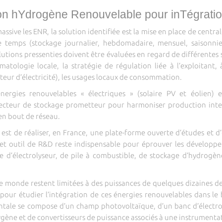
on hYdrogène Renouvelable pour inTégratio
ssive les ENR, la solution identifiée est la mise en place de centra
e temps (stockage journalier, hebdomadaire, mensuel, saisonnie
lutions pressenties doivent être évaluées en regard de différentes s
climatologie locale, la stratégie de régulation liée à l’exploitan
ibuteur d’électricité), les usages locaux de consommation.
énergies renouvelables « électriques » (solaire PV et éolien)
cteur de stockage prometteur pour harmoniser production inter
u en bout de réseau.
est de réaliser, en France, une plate-forme ouverte d’études et 
et outil de R&D reste indispensable pour éprouver les développem
e d’électrolyseur, de pile à combustible, de stockage d’hydrogène
 le monde restent limitées à des puissances de quelques dizaines d
pour étudier l’intégration de ces énergies renouvelables dans l
tale se compose d’un champ photovoltaïque, d’un banc d’électrol
gène et de convertisseurs de puissance associés à une instrumenta