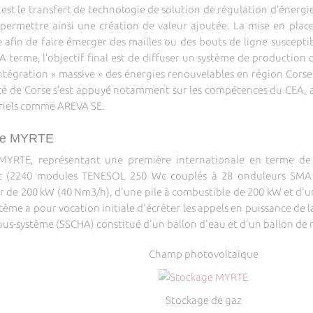
 est le transfert de technologie de solution de régulation d’énergie
t permettre ainsi une création de valeur ajoutée. La mise en pla
e afin de faire émerger des mailles ou des bouts de ligne suscepti
 A terme, l’objectif final est de diffuser un système de production 
tégration « massive » des énergies renouvelables en région Corse et
sité de Corse s’est appuyé notamment sur les compétences du CEA,
triels comme AREVA SE.
que MYRTE
MYRTE, représentant une première internationale en terme de p
c (2240 modules TENESOL 250 Wc couplés à 28 onduleurs SMA 
ur de 200 kW (40 Nm3/h), d'une pile à combustible de 200 kW et d'
ème a pour vocation initiale d'écrêter les appels en puissance de l
ous-système (SSCHA) constitué d'un ballon d'eau et d'un ballon d
Champ photovoltaïque
Stockage de gaz