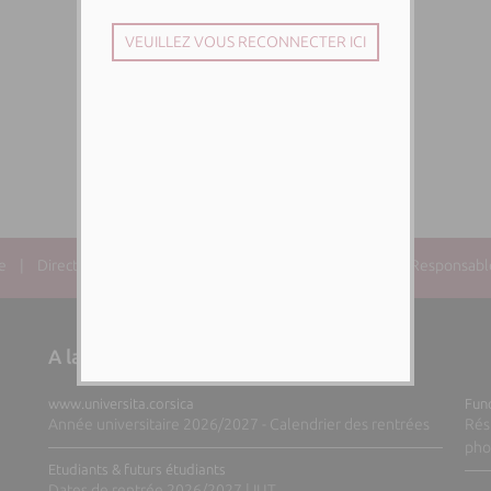
e
| Directeur de la publication : Paul-Antoine SANTONI | Responsable 
A la une sur nos sites web
www.universita.corsica
Fund
Année universitaire 2026/2027 - Calendrier des rentrées
Rés
pho
Etudiants & futurs étudiants
Dates de rentrée 2026/2027 | IUT