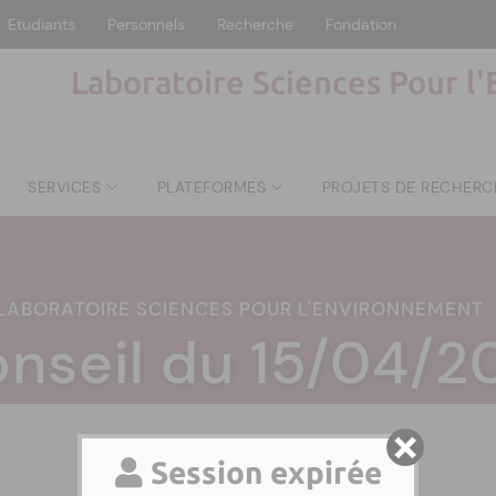
Etudiants
Personnels
Recherche
Fondation
Laboratoire Sciences Pour l
SERVICES
PLATEFORMES
PROJETS DE RECHERC
LABORATOIRE SCIENCES POUR L'ENVIRONNEMENT
nseil du 15/04/2