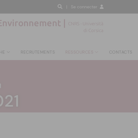
| Se connecter
'Environnement |
CNRS - Università
di Corsica
HE
RECRUTEMENTS
RESSOURCES
CONTACTS
|
021