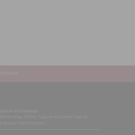
éditorial :
azione di l'Università
idence Ange Tomasi "Lagune and Zeste" avec la
tographe Diane Moulenc