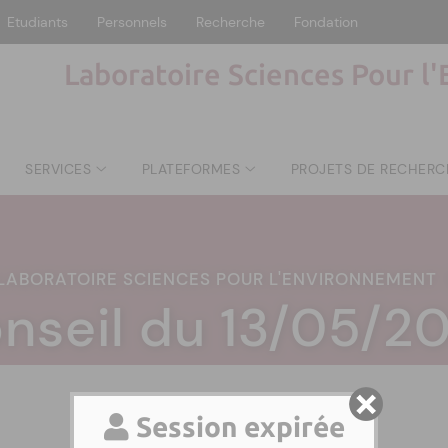
Etudiants
Personnels
Recherche
Fondation
Laboratoire Sciences Pour l
SERVICES
PLATEFORMES
PROJETS DE RECHERC
LABORATOIRE SCIENCES POUR L'ENVIRONNEMENT
nseil du 13/05/2