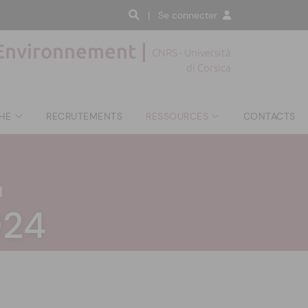
| Se connecter
'Environnement |
CNRS - Università
di Corsica
HE
RECRUTEMENTS
RESSOURCES
CONTACTS
|
024