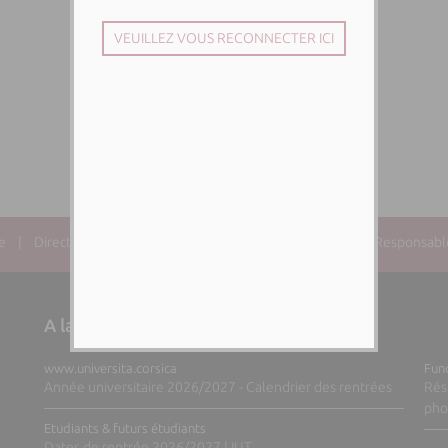
e
| Directeur de la publication : Paul-Antoine SANTONI | Responsable 
A la une sur nos sites web
www.universita.corsica
Fund
Année universitaire 2026/2027 - Calendrier des rentrées
Rés
pho
Etudiants & futurs étudiants
Dates de rentrée 2026/2027 | IUT