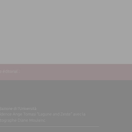
éditorial :
azione di l'Università
idence Ange Tomasi "Lagune and Zeste" avec la
tographe Diane Moulenc