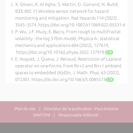
X. Silvani, K. Al Agha, S. Martin, D. Goirand, N. Bulté,
IEEE 802.11 Wireless sensor network for hazard
monitoring and mitigation. Nat Hazards 114 (2022) ,
3545–3574, https://doi.org/10.1007/s11069-022-05531-4
P. Wu, J.F. Muzy, E. Bacry, From rough to multifractal
volatility : the log S-fbm model, Physica A : statistical
mechanics and applications 604 (2022), 127619,
https://doi.org/10.1016/j.physa.2022.127919
E. Huguet, J. Queva, J. Renaud, Restriction of Laplace
operator on one-forms: from Rn+2 and Rn+1 ambient
spaces to embedded (A)dSn, J. Math. Phys. 63 (2022),
072301, https://dx.doi.org/10.1063/5.0085573
Plan du site
| Directeur de la publication : Paul-Antoine
SANTONI | Responsable éditorial :