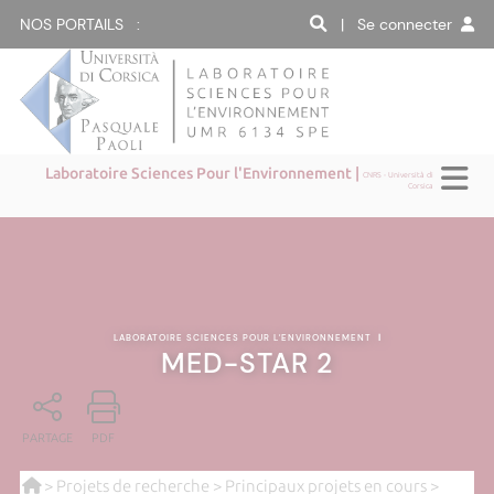
NOS PORTAILS :
| Se connecter
Laboratoire Sciences Pour l'Environnement |
CNRS - Università di
Corsica
LABORATOIRE SCIENCES POUR L'ENVIRONNEMENT
|
MED-STAR 2
PARTAGE
PDF
>
Projets de recherche
>
Principaux projets en cours
>