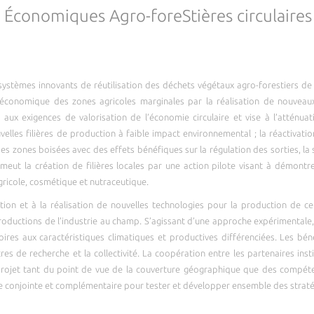
es Économiques Agro-foreStières circulaire
systèmes innovants de réutilisation des déchets végétaux agro-forestiers 
t économique des zones agricoles marginales par la réalisation de nouveau
aux exigences de valorisation de l’économie circulaire et vise à l’atténuat
uvelles filières de production à faible impact environnemental ; la réactivat
des zones boisées avec des effets bénéfiques sur la régulation des sorties, l
eut la création de filières locales par une action pilote visant à démontrer 
gricole, cosmétique et nutraceutique.
ption et à la réalisation de nouvelles technologies pour la production de c
 productions de l’industrie au champ. S’agissant d’une approche expérimentale
toires aux caractéristiques climatiques et productives différenciées. Les bén
tres de recherche et la collectivité. La coopération entre les partenaires in
 projet tant du point de vue de la couverture géographique que des compéte
re conjointe et complémentaire pour tester et développer ensemble des straté