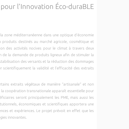
s pour l’Innovation Éco-duraBLE
de la zone méditerranéenne dans une optique d’économie
x produits destinés au marché agricole, cosmétique et
ion des activités nocives pour le climat à travers deux
ion de la demande de produits ligneux afin de stimuler la
a stabilisation des versants et la réduction des dommages
scientifiquement la validité et l’efficacité des extraits
ertains extraits végétaux de manière “artisanale” et non
, la coopération transnationale apparaît essentielle pour
éficiaires seront principalement les PME, mais aussi les
stitutionnels, économiques et scientifiques apportera une
nces et expériences. Le projet prévoit en effet que les
gies innovantes.