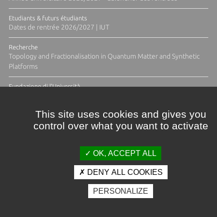
Etudiants & futurs étudiants
Dates de rentrée 2026/2027 | IUT
Recherche
Topology and Fractionalisation in Quantum Matter and Synthetic
Platforms
Fundazione di l'Università
Résidence Ange Tomasi "Lagune and Zeste" avec la photographe
Diane Moulenc
This site uses cookies and gives you
control over what you want to activate
TOUTES LES ACTUS
OK, ACCEPT ALL
DENY ALL COOKIES
Crédits et mentions légales
PERSONALIZE
Contacts
Plan d'accès
Espace presse
Photothèque
Recrutement
Marchés publics