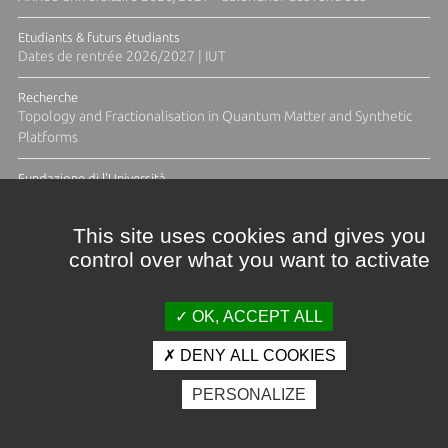
Etudiants & futurs étudiants
Dates de rentrée 2026/2027 | IUT
Recherche
Topology and Fractionalisation in Quantum Matter and Synthetic
Platforms
Fundazione di l'Università
Résidence Ange Tomasi "Lagune and Zeste" avec la photographe
Diane Moulenc
This site uses cookies and gives you
control over what you want to activate
TOUTES LES ACTUS
OK, ACCEPT ALL
DENY ALL COOKIES
Crédits et mentions légales
PERSONALIZE
Contacts
Plan d'accès
Espace presse
Photothèque
Recrutement
Marchés publics