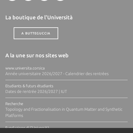
La boutique de l'Università
A BUTTEGUCCIA
A la une sur nos sites web
www.universita.corsica
Année universitaire 2026/2027 - Calendrier des rentrées
Etudiants & futurs étudiants
Dates de rentrée 2026/2027 | IUT
Recherche
Topology and Fractionalisation in Quantum Matter and Synthetic
Platforms
Fundazione di l'Università