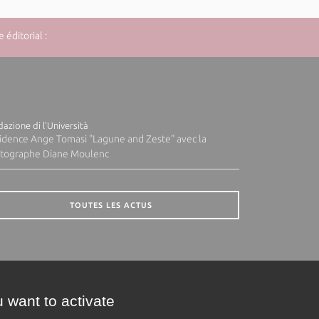
éditorial :
azione di l'Università
idence Ange Tomasi "Lagune and Zeste" avec la
tographe Diane Moulenc
TOUTES LES ACTUS
 want to activate