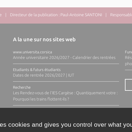
e
| Directeur de la publication : Paul-Antoine SANTONI | Responsable 
A la une sur nos sites web
www.universita.corsica
Fund
Année universitaire 2026/2027 - Calendrier des rentrées
Rés
pho
Etudiants & futurs étudiants
Dates de rentrée 2026/2027 | IUT
Recherche
Les Rendez-vous de l'IES Cargèse : Quantiquement votre :
Pourquoi les trains flottent-ils ?
ses cookies and gives you control over what you