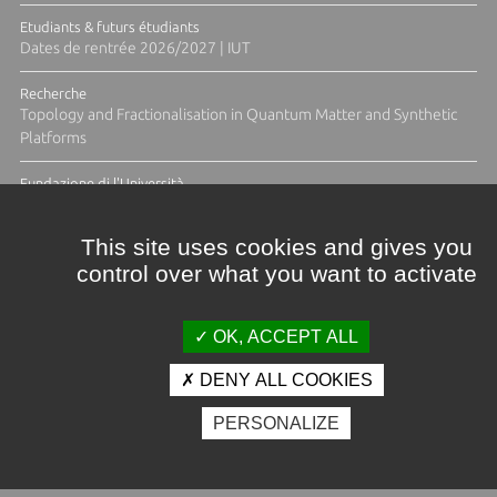
Etudiants & futurs étudiants
Dates de rentrée 2026/2027 | IUT
Recherche
Topology and Fractionalisation in Quantum Matter and Synthetic
Platforms
Fundazione di l'Università
Résidence Ange Tomasi "Lagune and Zeste" avec la photographe
Diane Moulenc
This site uses cookies and gives you
control over what you want to activate
TOUTES LES ACTUS
OK, ACCEPT ALL
DENY ALL COOKIES
Crédits et mentions légales
PERSONALIZE
Contacts
Plan d'accès
Espace presse
Photothèque
Recrutement
Marchés publics