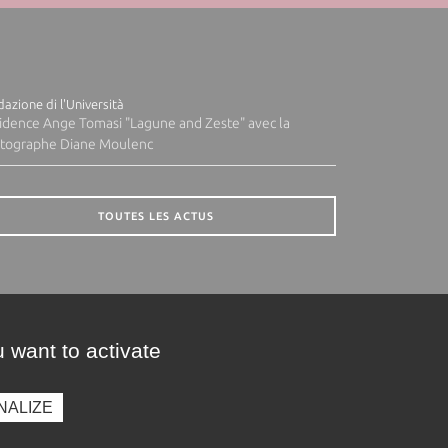
azione di l'Università
idence Ange Tomasi "Lagune and Zeste" avec la
tographe Diane Moulenc
TOUTES LES ACTUS
 want to activate
NALIZE
presse
Photothèque
Recrutement
Marchés publics