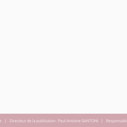
e
| Directeur de la publication : Paul-Antoine SANTONI | Responsable 