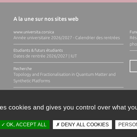
A la une sur nos sites web
www.universita.corsica
Fund
Année universitaire 2026/2027 - Calendrier des rentrées
Rés
pho
Etudiants & futurs étudiants
Dates de rentrée 2026/2027 | IUT
Recherche
Topology and Fractionalisation in Quantum Matter and
Synthetic Platforms
ses cookies and gives you control over what you
OK, ACCEPT ALL
DENY ALL COOKIES
PERSO
Contacts
Plan d'accès
Espace 