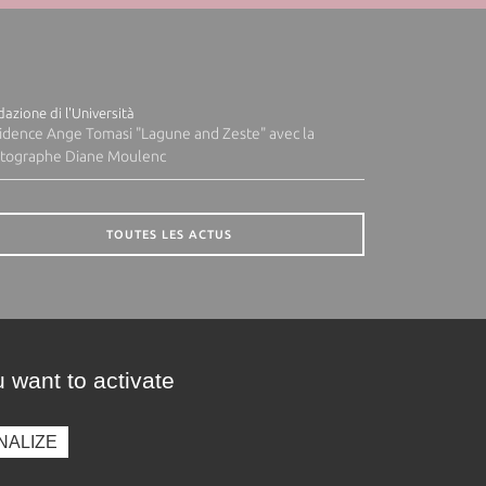
azione di l'Università
idence Ange Tomasi "Lagune and Zeste" avec la
tographe Diane Moulenc
TOUTES LES ACTUS
 want to activate
NALIZE
presse
Photothèque
Recrutement
Marchés publics