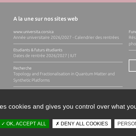
A la une sur nos sites web
www.universita.corsica
Fund
Année universitaire 2026/2027 - Calendrier des rentrées
Rés
pho
Etudiants & futurs étudiants
Dates de rentrée 2026/2027 | IUT
Recherche
Topology and Fractionalisation in Quantum Matter and
Synthetic Platforms
ses cookies and gives you control over what you
OK, ACCEPT ALL
DENY ALL COOKIES
PERSO
Contacts
Plan d'accès
Espace 