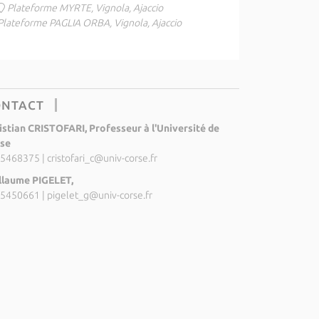
Plateforme MYRTE, Vignola, Ajaccio
Plateforme PAGLIA ORBA, Vignola, Ajaccio
ONTACT
istian CRISTOFARI, Professeur à l'Université de
se
5468375
|
cristofari_c@univ-corse.fr
llaume PIGELET,
5450661
|
pigelet_g@univ-corse.fr