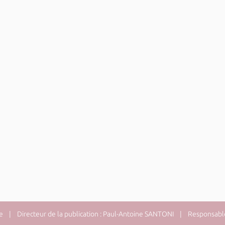
e
| Directeur de la publication : Paul-Antoine SANTONI | Responsable 