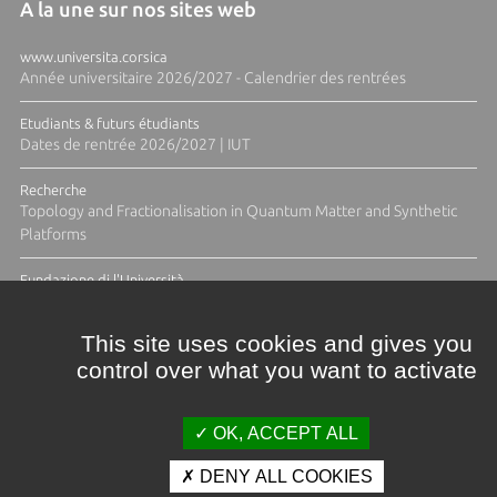
A la une sur nos sites web
www.universita.corsica
Année universitaire 2026/2027 - Calendrier des rentrées
Etudiants & futurs étudiants
Dates de rentrée 2026/2027 | IUT
Recherche
Topology and Fractionalisation in Quantum Matter and Synthetic
Platforms
Fundazione di l'Università
Résidence Ange Tomasi "Lagune and Zeste" avec la photographe
Diane Moulenc
This site uses cookies and gives you
control over what you want to activate
TOUTES LES ACTUS
OK, ACCEPT ALL
DENY ALL COOKIES