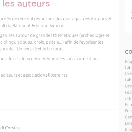
 les auteurs
ournée de rencontres autour des ouvrages des Auteurs et
 Hall du Bâtiment Edmond Simeoni.
rganisés autour de grandes thématiques (archéologie et
ciolinguistiques, droit, poésie...) afin de favoriser les
rs de l'Université et le lectorat.
C
ations de ces deux dernieres années sous forme d'un
Pro
Labo
Uni
diteurs et associations litteraires.
Lab
Uni
Féd
/ U
Equ
Fund
Cen
Dir
 di Corsica
Bib