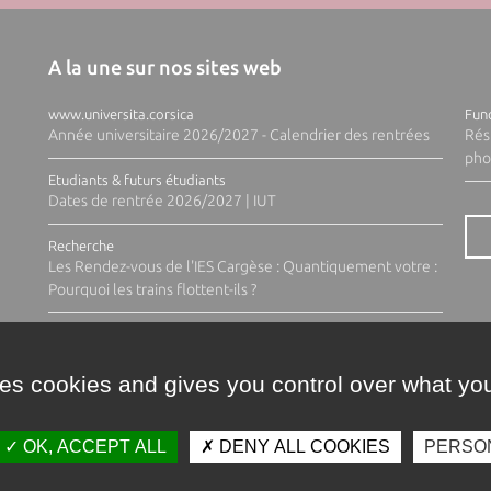
A la une sur nos sites web
www.universita.corsica
Fund
Année universitaire 2026/2027 - Calendrier des rentrées
Rés
pho
Etudiants & futurs étudiants
Dates de rentrée 2026/2027 | IUT
Recherche
Les Rendez-vous de l'IES Cargèse : Quantiquement votre :
Pourquoi les trains flottent-ils ?
ses cookies and gives you control over what you
OK, ACCEPT ALL
DENY ALL COOKIES
PERSO
Contacts
Plan d'accès
Espace 