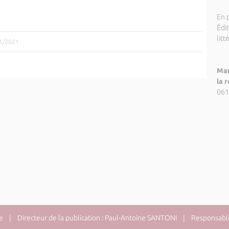
En p
Édi
litt
11/2021
Mar
la 
061
e
| Directeur de la publication : Paul-Antoine SANTONI | Responsable 