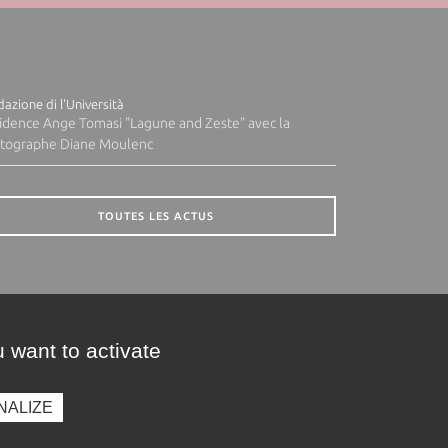
azione di l'Università
idence Ange Tomasi "Lagune and Zeste" avec la
tographe Diane Moulenc
TOUTES LES ACTUS
 want to activate
NALIZE
presse
Photothèque
Recrutement
Marchés publics