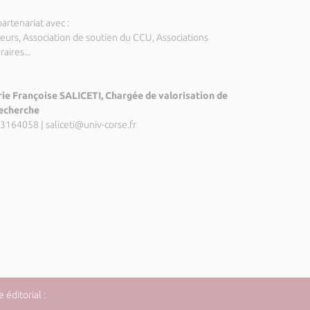
artenariat avec :
teurs, Association de soutien du CCU, Associations
éraires...
ie Françoise SALICETI, Chargée de valorisation de
recherche
3164058
|
saliceti@univ-corse.fr
éditorial :