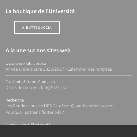
La boutique de l'Università
A BUTTEGUCCIA
A la une sur nos sites web
www.universita.corsica
Année universitaire 2026/2027 - Calendrier des rentrées
Etudiants & futurs étudiants
Dates de rentrée 2026/2027 | IUT
Recherche
Les Rendez-vous de l'IES Cargèse : Quantiquement votre :
Pourquoi les trains flottent-ils ?
Fundazione di l'Università
Résidence Ange Tomasi "Lagune and Zeste" avec la photographe
Diane Moulenc