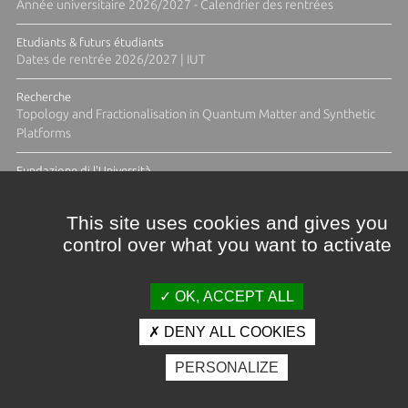
Année universitaire 2026/2027 - Calendrier des rentrées
Etudiants & futurs étudiants
Dates de rentrée 2026/2027 | IUT
Recherche
Topology and Fractionalisation in Quantum Matter and Synthetic
Platforms
Fundazione di l'Università
Résidence Ange Tomasi "Lagune and Zeste" avec la photographe
Diane Moulenc
This site uses cookies and gives you
control over what you want to activate
TOUTES LES ACTUS
OK, ACCEPT ALL
DENY ALL COOKIES
Crédits et mentions légales
PERSONALIZE
Contacts
Plan d'accès
Espace presse
Photothèque
Recrutement
Marchés publics