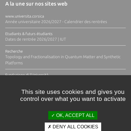
A la une sur nos sites web
www.universita.corsica
Année universitaire 2026/2027 - Calendrier des rentrées
Etudiants & futurs étudiants
Dates de rentrée 2026/2027 | IUT
Recherche
Topology and Fractionalisation in Quantum Matter and Synthetic
Platforms
Fundazione di l'Università
Résidence Ange Tomasi "Lagune and Zeste" avec la photographe
Diane Moulenc
This site uses cookies and gives you
control over what you want to activate
TOUTES LES ACTUS
OK, ACCEPT ALL
DENY ALL COOKIES