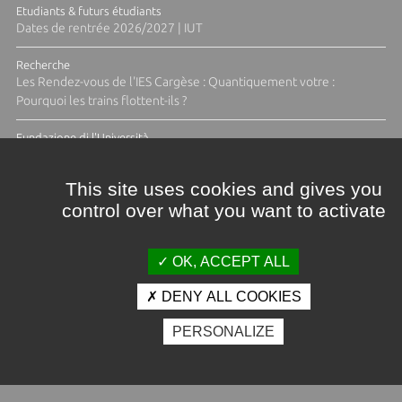
Etudiants & futurs étudiants
Dates de rentrée 2026/2027 | IUT
Recherche
Les Rendez-vous de l'IES Cargèse : Quantiquement votre :
Pourquoi les trains flottent-ils ?
Fundazione di l'Università
Résidence Ange Tomasi "Lagune and Zeste" avec la photographe
Diane Moulenc
This site uses cookies and gives you
control over what you want to activate
TOUTES LES ACTUS
OK, ACCEPT ALL
DENY ALL COOKIES
Crédits et mentions légales
PERSONALIZE
Contacts
Plan d'accès
Espace presse
Photothèque
Recrutement
Marchés publics