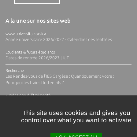
A la une sur nos sites web
www.universita.corsica
Année universitaire 2026/2027 - Calendrier des rentrées
Etudiants & futurs étudiants
Dates de rentrée 2026/2027 | IUT
Recherche
Les Rendez-vous de l'IES Cargèse : Quantiquement votre :
Pourquoi les trains flottent-ils ?
Fundazione di l'Università
Résidence Ange Tomasi "Lagune and Zeste" avec la photographe
Diane Moulenc
This site uses cookies and gives you
control over what you want to activate
TOUTES LES ACTUS