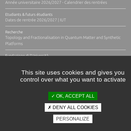
Année universitaire 2026/2027 - Calendrier des rentrées
Etudiants & futurs étudiants
Dates de rentrée 2026/2027 | IUT
Recherche
Topology and Fractionalisation in Quantum Matter and Synthetic
Platforms
Fundazione di l'Università
Résidence Ange Tomasi "Lagune and Zeste" avec la photographe
Diane Moulenc
This site uses cookies and gives you
control over what you want to activate
TOUTES LES ACTUS
OK, ACCEPT ALL
DENY ALL COOKIES
Crédits et mentions légales
PERSONALIZE
Contacts
Plan d'accès
Espace presse
Photothèque
Recrutement
Marchés publics