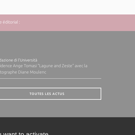
éditorial :
azione di l'Università
idence Ange Tomasi "Lagune and Zeste" avec la
tographe Diane Moulenc
TOUTES LES ACTUS
 want to activate