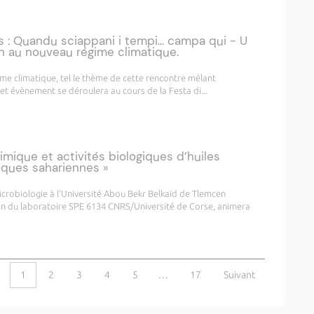
: Quandu sciappani i tempi... campa qui - U
on au nouveau régime climatique.
me climatique, tel le thème de cette rencontre mêlant
et évènement se déroulera au cours de la Festa di...
himique et activités biologiques d’huiles
iques sahariennes »
robiologie à l’Université Abou Bekr Belkaïd de Tlemcen
sein du laboratoire SPE 6134 CNRS/Université de Corse, animera
1
2
3
4
5
…
17
Suivant