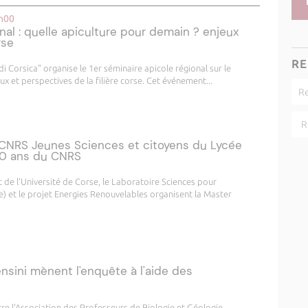
8h00
nal : quelle apiculture pour demain ? enjeux
rse
RE
di Corsica" organise le 1er séminaire apicole régional sur le
x et perspectives de la filière corse. Cet événement...
 CNRS Jeunes Sciences et citoyens du Lycée
 80 ans du CNRS
t de l'Université de Corse, le Laboratoire Sciences pour
) et le projet Energies Renouvelables organisent la Master
nsini mènent l'enquête à l'aide des
e l'Association des Professeurs de Biologie et Géologie