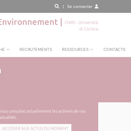
| Se connecter
'Environnement |
CNRS - Università
di Corsica
HE
RECRUTEMENTS
RESSOURCES
CONTACTS
|
Vous consultez actuellement les archives de nos
actualités.
ACCÉDER AUX ACTUS DU MOMENT